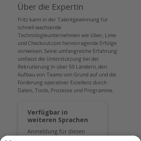
Über die Expertin
Fritz kann in der Talentgewinnung für
schnell wachsende
Technologieunternehmen wie Uber, Lime
und Checkout.com hervorragende Erfolge
vorweisen. Seine umfangreiche Erfahrung
umfasst die Unterstützung bei der
Rekrutierung in über 50 Ländern, den
Aufbau von Teams von Grund auf und die
Förderung operativer Exzellenz durch
Daten, Tools, Prozesse und Programme.
Verfügbar in
weiteren Sprachen
Anmeldung für diesen
Kurs in: