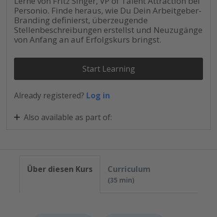
Lerne von Fritz Singer, VP of Talent Attraction bei
Personio. Finde heraus, wie Du Dein Arbeitgeber-
Branding definierst, überzeugende
Stellenbeschreibungen erstellst und Neuzugänge
von Anfang an auf Erfolgskurs bringst.
Start Learning
Already registered?
Log in
Also available as part of:
HR Best Practices: Talentgewinnung
Über diesen Kurs
Curriculum
35 min