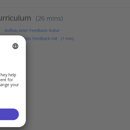
urriculum
26 mins
Aufbau einer Feedback-Kultur
Teile uns Dein Feedback mit
1 min