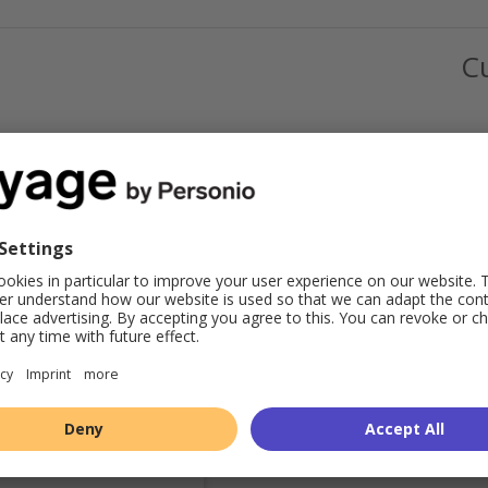
C
chen