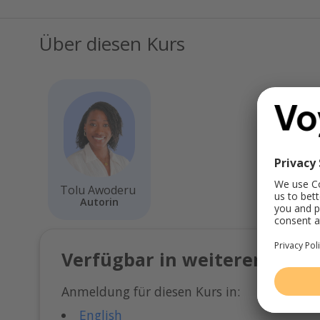
Über diesen Kurs
Tolu Awoderu
Autorin
Verfügbar in weiteren Spra
Anmeldung für diesen Kurs in:
English