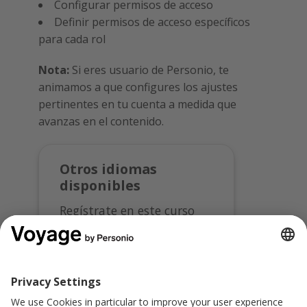
Configurar permisos de acceso
Definir permisos de acceso específicos
para cada rol
Nota:
Si eres usuario de Personio, te
animamos a que configures los ajustes
pertinentes en tu cuenta a medida que
avanzas en el contenido.
Otros idiomas
disponibles
Regístrate en este curso
en:
English
Deutsch