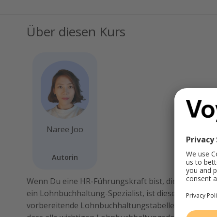
Über diesen Kurs
Naree Joo
Autorin
Wenn Du eine HR-Führungskraft bist, die für die Lo
ein Lohnbuchhaltung-Spezialist, ist dieser Kurs für D
vorbereitende Lohnbuchhaltungstabelle in Personio 