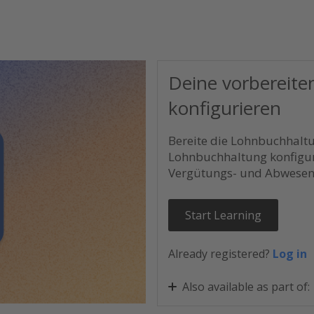
Deine vorbereit
konfigurieren
Bereite die Lohnbuchhaltu
Lohnbuchhaltung konfiguri
Vergütungs- und Abwesenh
Start Learning
Already registered?
Log in
Also available as part of:
Personio Core einrichten