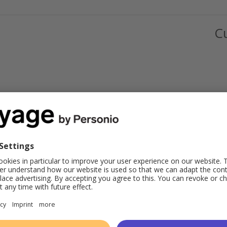
C
hnbuchhaltung verantwortlich ist, oder
ich. In diesem Kurs lernst Du, die
zu konfigurieren, um sicherzustellen,