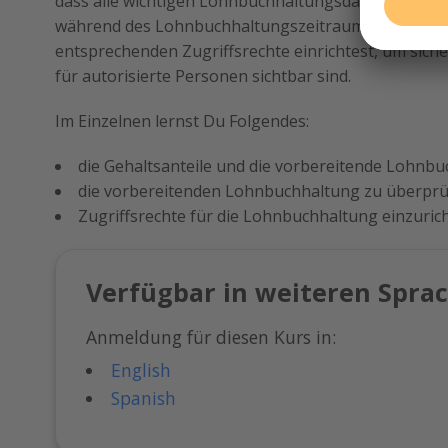
dass alle wichtigen Lohnbuchhaltungsdaten zur ei
während des Lohnbuchhaltungszeitraums enthalten 
entsprechenden Zugriffsrechte einrichtest, um siche
für autorisierte Personen sichtbar sind.
Im Einzelnen lernst Du Folgendes:
die Gehaltsanteile und die vorbereitende Lohnbu
die vorbereitenden Lohnbuchhaltung zu überprü
Zugriffsrechte für die Lohnbuchhaltung einzuric
Verfügbar in weiteren Spra
Anmeldung für diesen Kurs in:
English
Spanish