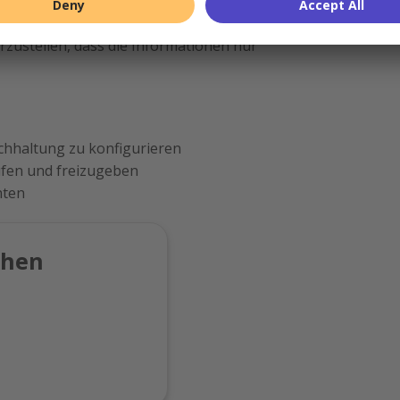
nfachen Überprüfung und Freigabe
sind. Außerdem lernst Du, wie Du die
rzustellen, dass die Informationen nur
chhaltung zu konfigurieren
fen und freizugeben
hten
chen