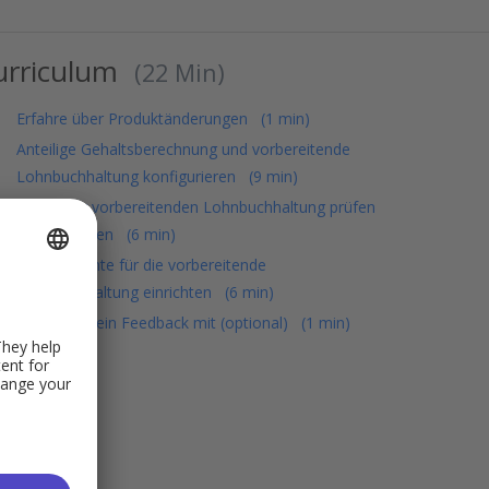
urriculum
22 Min
Erfahre über Produktänderungen
1 min
Anteilige Gehaltsberechnung und vorbereitende
Lohnbuchhaltung konfigurieren
9 min
Daten der vorbereitenden Lohnbuchhaltung prüfen
und freigeben
6 min
Zugriffsrechte für die vorbereitende
Lohnbuchhaltung einrichten
6 min
Teile uns Dein Feedback mit (optional)
1 min