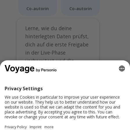
Co-autorin
Co-autorin
Lerne, wie du deine
hinterlegten Daten prüfst,
dich auf die erste Freigabe
in der Live-Phase
vorbereitest und die
Abrechnung anschließend
freigibst. So gehst du
sicher und strukturiert
durch den gesamten
Freigabeprozess.
Teilen: