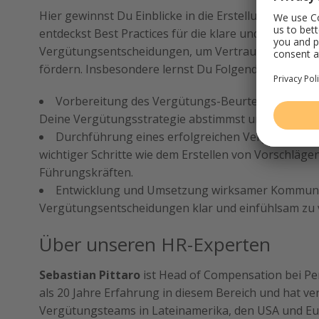
Hier gewinnst Du Einblicke in die Erstellung eine
entdeckst Best Practices für die klare und einfühls
Vergütungsentscheidungen, um Vertrauen und Tra
fördern. Insbesondere lernst Du Folgendes:
Vorbereitung des Vergütungs-Beurteilungszeitr
Deine Vergütungsstrategie abstimmst und das Budge
Durchführung eines erfolgreichen Vergütungs-Be
wichtiger Schritte wie dem Erstellen von Vorschläg
Führungskräften.
Entwicklung und Umsetzung wirksamer Kommuni
Vergütungsentscheidungen klar und einfühlsam zu v
Über unseren HR-Experten
Sebastian Pittaro
ist Head of Compensation bei Pe
als 20 Jahre Erfahrung in diesem Bereich und hat v
Vergütungsteams in Lateinamerika, den USA und Eu