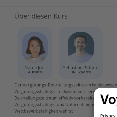
Über diesen Kurs
Naree Joo
Sebastian Pittaro
Autorin
HR Experte
Der Vergütungs-Beurteilungszeitraum ist ein wesent
Vergütungsstrategie. In diesem Kurs lernst Du, wie
Beurteilungszeitraum effektiv vorbereitest und durch
Vergütungsstrategie und Unternehmensziele übere
Wettbewerbsfähigkeit wahrst.