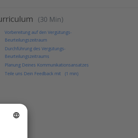
urriculum
30 Min
Vorbereitung auf den Vergütungs-
Beurteilungszeitraum
Durchführung des Vergütungs-
Beurteilungszeitraums
Planung Deines Kommunikationsansatzes
Teile uns Dein Feedback mit
1 min