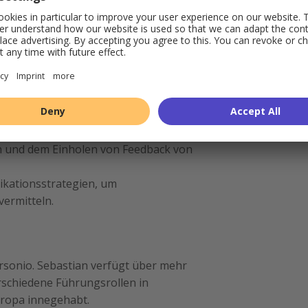
s umfassenden Kommunikationsplans und
ame Vermittlung von
nsparenz in Deinem Unternehmen zu
aums, indem Du den Zeitraum auf
t festlegst.
urteilungszeitraums, einschließlich
en und dem Einholen von Feedback von
kationsstrategien, um
ermitteln.
rsonio. Sebastian verfügt über mehr
erschiedene Führungsrollen in
ropa innegehabt.