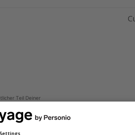
C
licher Teil Deiner
 Du einen Vergütungs-
führst, sicherstellst, dass
instimmen, und Fairness und