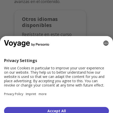
avanzas en el contenido.
Otros idiomas
disponibles
Regístrate en este curso
en:
English
Deutsch
Comparte: