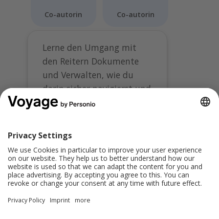
Co-autorin
Co-autorin
Lerne den Umgang mit
den Reitern Dokumente
und Verwalten, wie du
darin sicher navigierst und
worauf du besonders
achten musst. So findest
du alle relevante
Informationen schnell und
effizient.
Teilen: