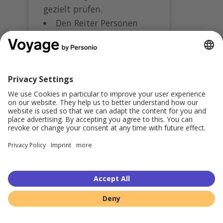
gezielt prüfen.
Den Reiter Personen
nutzen und wissen,
worauf du bei der
Überprüfung der
Personendaten achten
musst.
Teilen:
© 2026