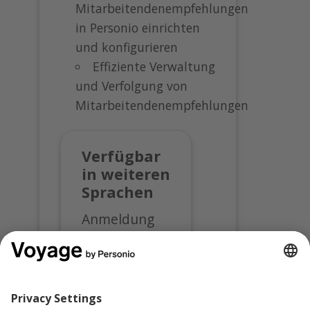
Mitarbeitendenempfehlungen
in Personio einrichten
und konfigurieren
Effiziente Verwaltung
und Verfolgung von
Mitarbeitendenempfehlungen
Verfügbar
in weiteren
Sprachen
Anmeldung
für diesen
Kurs in auf:
English